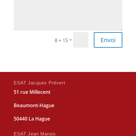
Envoi
=
8 + 15
ESAT Jacques Prévert
51 rue Millecent
Beaumont-Hague
50440 La Hague
ESAT Jean Marais