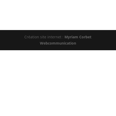
Création site internet :
Myriam Corbet
Webcommunication